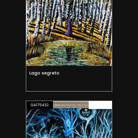
Lago segreto
GA175432
PITTURA