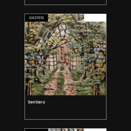
GA211313
PITTURA
Sentiero