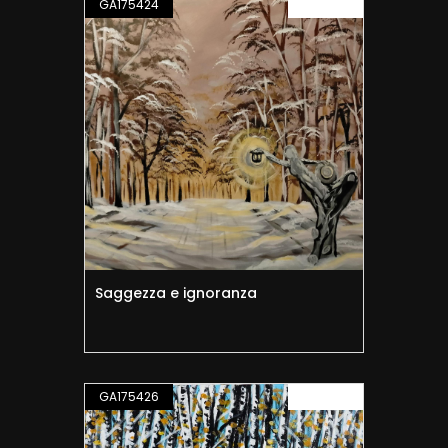
GA175424
PITTURA
Saggezza e ignoranza
GA175426
PITTURA