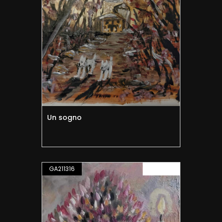
Un sogno
GA211316
PITTURA