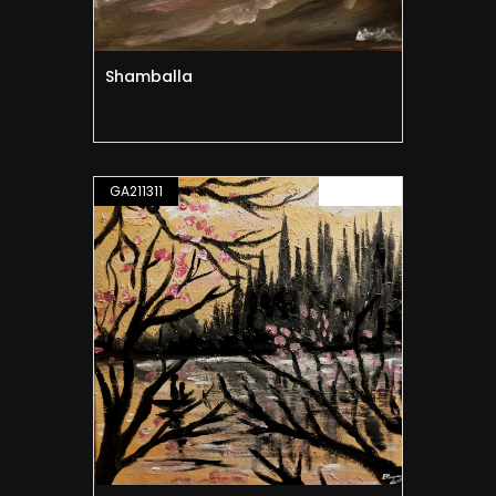
Shamballa
GA211311
PITTURA