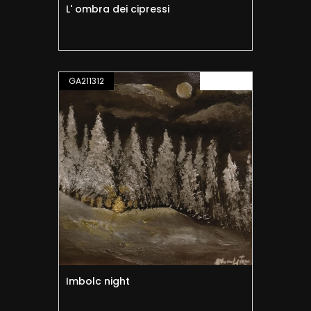
L' ombra dei cipressi
GA211312
PITTURA
Imbolc night