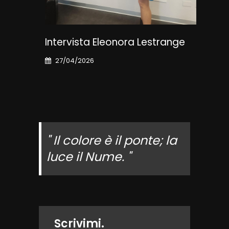
Intervista Eleonora Lestrange
Int
Sto
27/04/2026
22
" Il colore è il ponte; la
luce il Nume. "
Scrivimi.